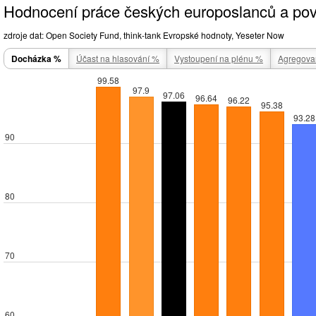
Hodnocení práce českých europoslanců a po
zdroje dat: Open Society Fund, think-tank Evropské hodnoty, Yeseter Now
Docházka %
Účast na hlasování %
Vystoupení na plénu %
Agregovan
99.58
97.9
97.06
96.64
96.22
95.38
93.28
90
80
70
60