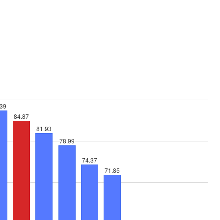
.39
84.87
81.93
78.99
74.37
71.85