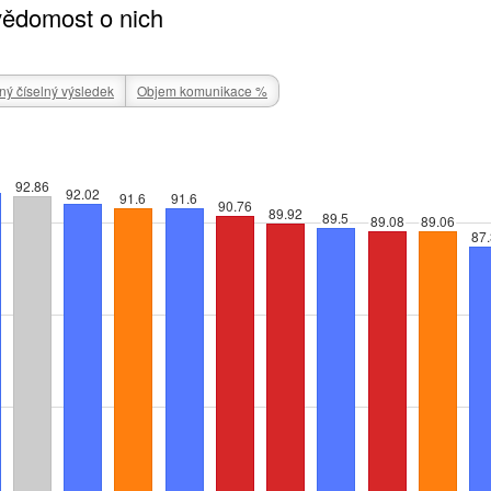
vědomost o nich
ý číselný výsledek
Objem komunikace %
92.86
92.02
91.6
91.6
90.76
89.92
89.5
89.08
89.06
87