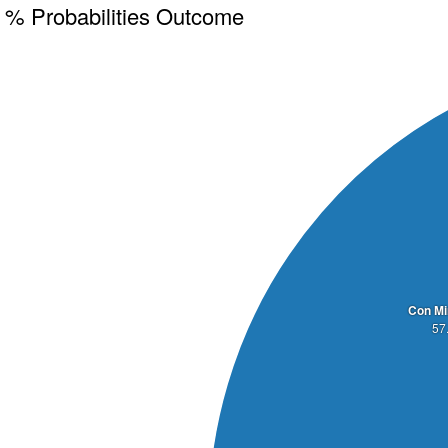
% Probabilities Outcome
Con Mi
57