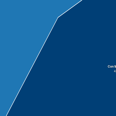
Con M
4