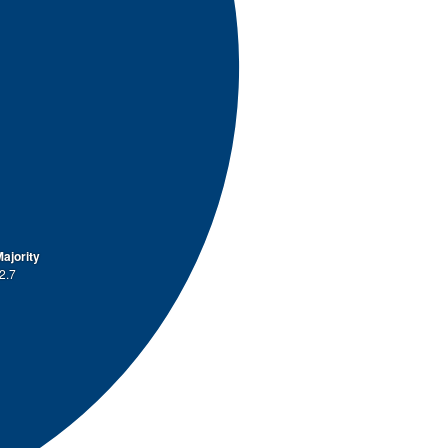
ajority
2.7