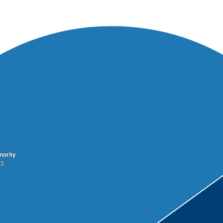
nority
.3