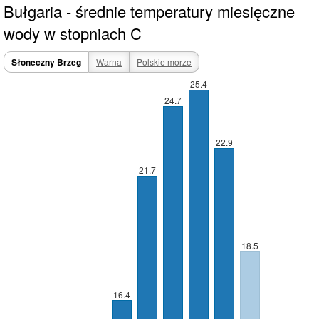
Bułgaria - średnie temperatury miesięczne
wody w stopniach C
Słoneczny Brzeg
Warna
Polskie morze
25.4
24.7
22.9
21.7
18.5
16.4