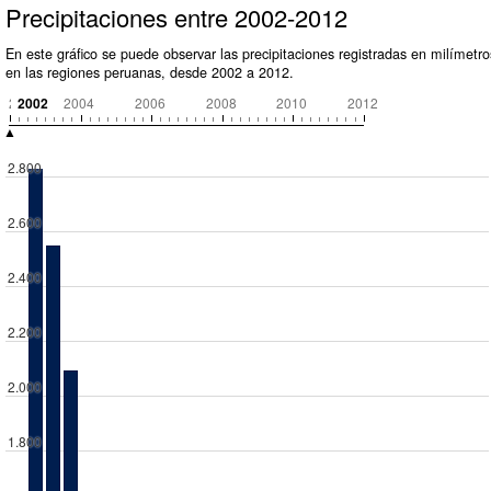
Precipitaciones entre 2002-2012
En este gráfico se puede observar las precipitaciones registradas en milímetro
en las regiones peruanas, desde 2002 a 2012.
2002
2002
2004
2006
2008
2010
2012
▲
2.800
2.600
2.400
2.200
2.000
1.800