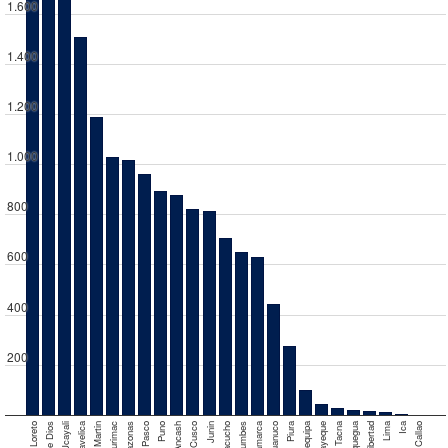
1.600
1.400
1.200
1.000
800
600
400
200
Loreto
Ucayali
San Martin
Apurimac
Amazonas
Pasco
Puno
Ancash
Cusco
Junin
Ayacucho
Tumbes
Cajamarca
Huanuco
Piura
Arequipa
Lambayeque
Tacna
Moquegua
Libertad
Lima
Ica
Callao