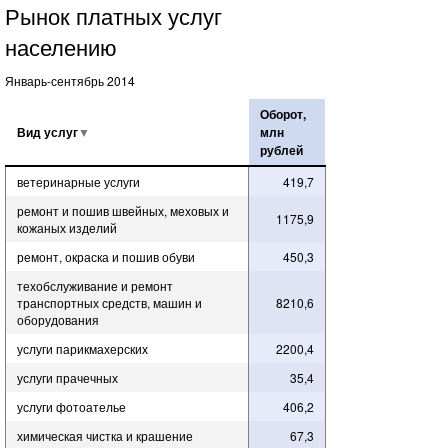
Рынок платных услуг
населению
Январь-сентябрь 2014
Оборот,
Вид услуг
млн
рублей
ветеринарные услуги
419,7
ремонт и пошив швейных, меховых и
1175,9
кожаных изделий
ремонт, окраска и пошив обуви
450,3
техобслуживание и ремонт
транспортных средств, машин и
8210,6
оборудования
услуги парикмахерских
2200,4
услуги прачечных
35,4
услуги фотоателье
406,2
химическая чистка и крашение
67,3