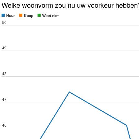
Welke woonvorm zou nu uw voorkeur hebben
Huur
Koop
Weet niet
50
49
48
47
46