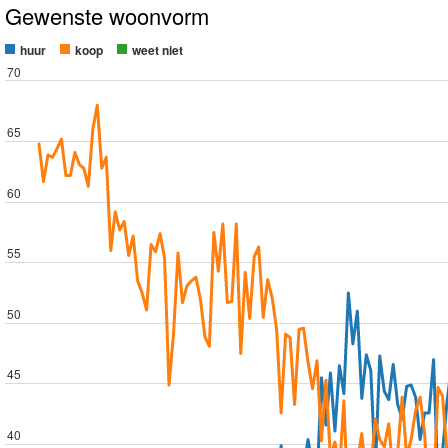
Gewenste woonvorm
huur
koop
weet niet
70
65
60
55
50
45
40