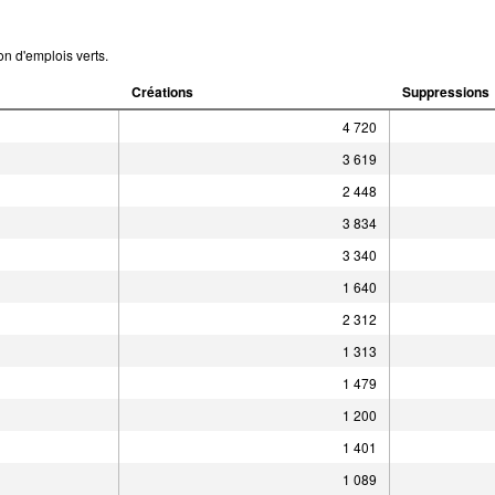
on d'emplois verts.
Créations
Suppressions
4 720
3 619
2 448
3 834
3 340
1 640
2 312
1 313
1 479
1 200
1 401
1 089