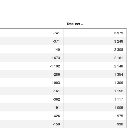
Total net
-741
3 979
-371
3 248
-140
2 308
-1 673
2 161
-1 192
2 148
-286
1 354
-1 003
1 309
-161
1 152
-362
1 117
-191
1 009
-426
975
-159
930