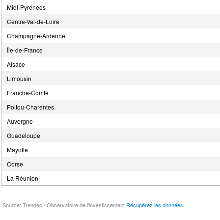
Midi-Pyrénées
Centre-Val-de-Loire
Champagne-Ardenne
Île-de-France
Alsace
Limousin
Franche-Comté
Poitou-Charentes
Auvergne
Guadeloupe
Mayotte
Corse
La Réunion
Source: Trendeo / Observatoire de l'investissement
Récupérez les données