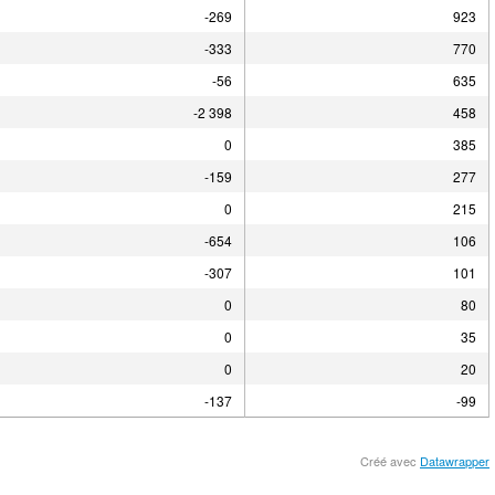
-269
923
-333
770
-56
635
-2 398
458
0
385
-159
277
0
215
-654
106
-307
101
0
80
0
35
0
20
-137
-99
Créé avec
Datawrapper