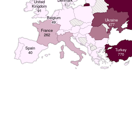
Denmark
United
1
Kingdom
91
Belgium
Ukraine
49
477
France
262
Spain
Turkey
40
770