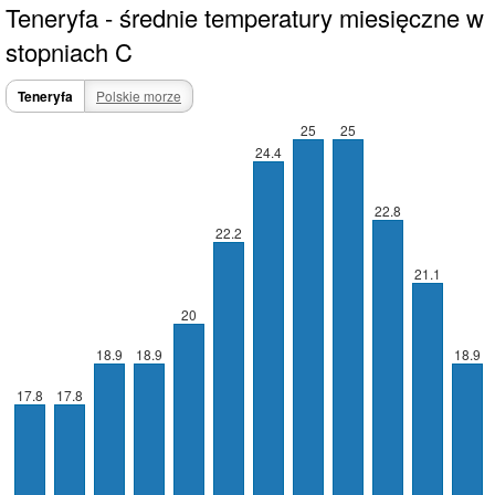
Teneryfa - średnie temperatury miesięczne w
stopniach C
Teneryfa
Polskie morze
25
25
24.4
22.8
22.2
21.1
20
18.9
18.9
18.9
17.8
17.8