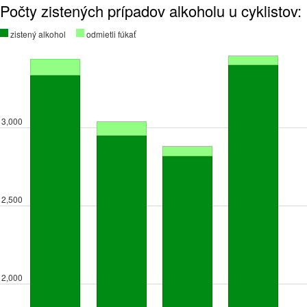
Počty zistených prípadov alkoholu u cyklistov:
zistený alkohol
odmietli fúkať
3,000
2,500
2,000