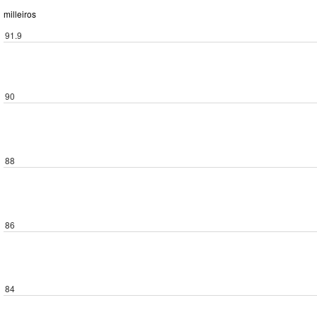
milleiros
91.9
90
88
86
84